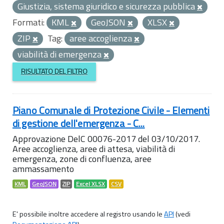
Giustizia, sistema giuridico e sicurezza pubblica
Formati:
KML
GeoJSON
XLSX
ZIP
Tag:
aree accoglienza
viabilità di emergenza
RISULTATO DEL FILTRO
Piano Comunale di Protezione Civile - Elementi
di gestione dell'emergenza - C...
Approvazione DelC 00076-2017 del 03/10/2017.
Aree accoglienza, aree di attesa, viabilità di
emergenza, zone di confluenza, aree
ammassamento
KML
GeoJSON
ZIP
Excel XLSX
CSV
E' possibile inoltre accedere al registro usando le
API
(vedi