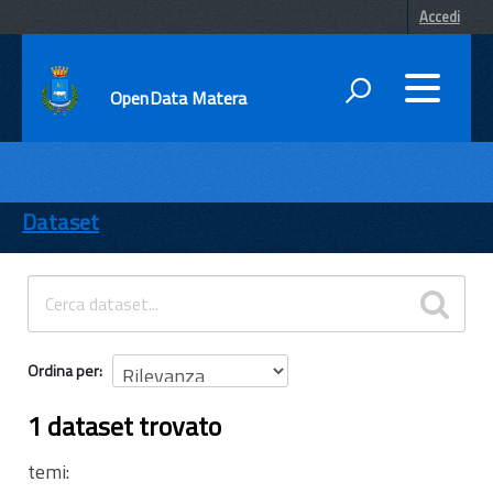
Accedi
OpenData Matera
DATI
ENTI
Dataset
TEMI
INFORMAZIONI
Ordina per
1 dataset trovato
temi: