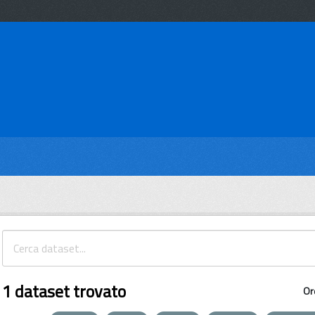
1 dataset trovato
Or