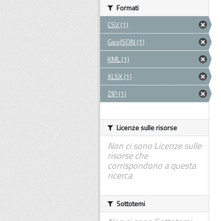
Formati
CSV (1)
GeoJSON (1)
KML (1)
XLSX (1)
ZIP (1)
Licenze sulle risorse
Non ci sono Licenze sulle
risorse che
corrispondono a questa
ricerca
Sottotemi