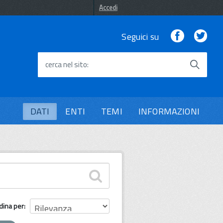
Accedi
Facebook
Twi
Seguici su
cerca nel sito
DATI
ENTI
TEMI
INFORMAZIONI
dina per