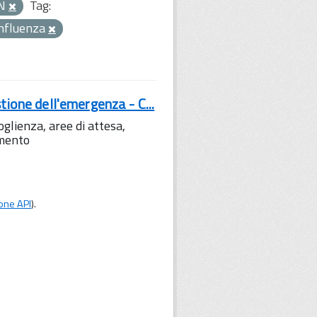
ON
Tag:
nfluenza
tione dell'emergenza - C...
lienza, aree di attesa,
amento
one API
).