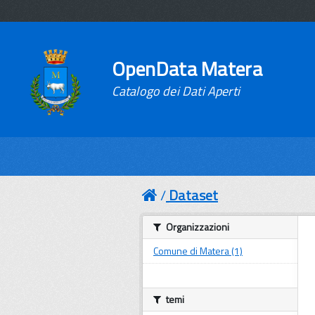
OpenData Matera
Catalogo dei Dati Aperti
Dataset
Organizzazioni
Comune di Matera (1)
temi