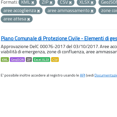
Formati:
KML
ZIP
CSV
XLSX
GeoJS
aree accoglienza
aree ammassamento
zone co
aree attesa
Piano Comunale di Protezione Civile - Elementi di ges
Approvazione DelC 00076-2017 del 03/10/2017. Aree accog
viabilità di emergenza, zone di confluenza, aree ammass
KML
GeoJSON
ZIP
Excel XLSX
CSV
E' possibile inoltre accedere al registro usando le
API
(vedi
Documentazi