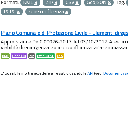
Formati:
KML
ZIP
CSV
GeoJSON
Tag:
PCPC
zone confluenza
Piano Comunale di Protezione Civile - Elementi di ges
Approvazione DelC 00076-2017 del 03/10/2017. Aree accog
viabilità di emergenza, zone di confluenza, aree ammass
KML
GeoJSON
ZIP
Excel XLSX
CSV
E' possibile inoltre accedere al registro usando le
API
(vedi
Documentazi