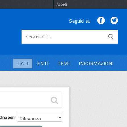
Accedi
Facebook
Twi
Seguici su
cerca nel sito
DATI
ENTI
TEMI
INFORMAZIONI
dina per