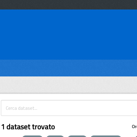
1 dataset trovato
Or