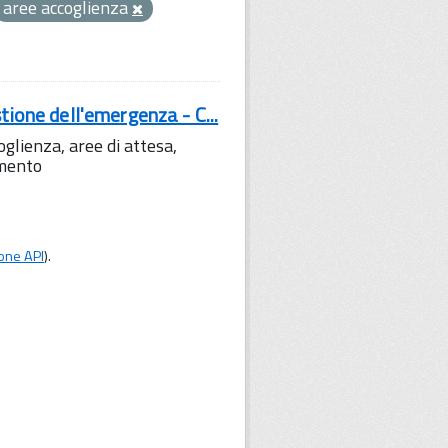
aree accoglienza
tione dell'emergenza - C...
lienza, aree di attesa,
amento
one API
).