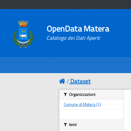
OpenData Matera
Catalogo dei Dati Aperti
Dataset
Organizzazioni
Comune di Matera (1)
temi