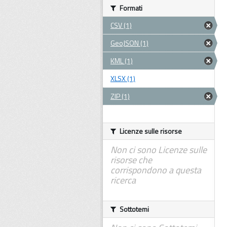
Formati
CSV (1)
GeoJSON (1)
KML (1)
XLSX (1)
ZIP (1)
Licenze sulle risorse
Non ci sono Licenze sulle
risorse che
corrispondono a questa
ricerca
Sottotemi