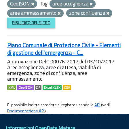
GeoJSON
Tag:
aree accoglienza
aree ammassamento
zone confluenza
RISULTATO DEL FILTRO
Piano Comunale di Protezione Civile - Elementi
di gestione dell'emergenza - C...
Approvazione DelC 00076-2017 del 03/10/2017.
Aree accoglienza, aree di attesa, viabilità di
emergenza, zone di confluenza, aree
ammassamento
KML
GeoJSON
ZIP
Excel XLSX
CSV
E' possibile inoltre accedere al registro usando le
API
(vedi
Documentazione API
).
Informazioni OpenData Matera