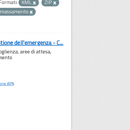
Formati:
KML
ZIP
mmassamento
tione dell'emergenza - C...
lienza, aree di attesa,
amento
one API
).