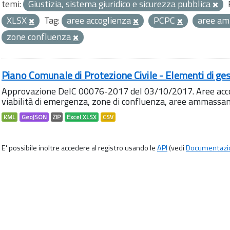
temi:
Giustizia, sistema giuridico e sicurezza pubblica
XLSX
Tag:
aree accoglienza
PCPC
aree a
zone confluenza
Piano Comunale di Protezione Civile - Elementi di ges
Approvazione DelC 00076-2017 del 03/10/2017. Aree accog
viabilità di emergenza, zone di confluenza, aree ammass
KML
GeoJSON
ZIP
Excel XLSX
CSV
E' possibile inoltre accedere al registro usando le
API
(vedi
Documentazi