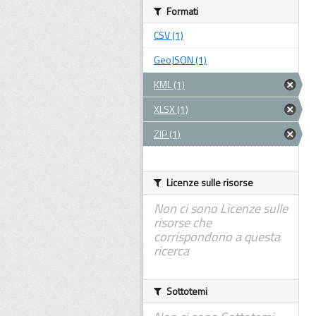
Formati
CSV (1)
GeoJSON (1)
KML (1)
XLSX (1)
ZIP (1)
Licenze sulle risorse
Non ci sono Licenze sulle
risorse che
corrispondono a questa
ricerca
Sottotemi