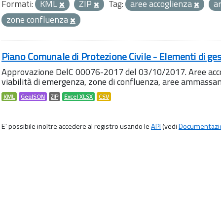
Formati:
KML
ZIP
Tag:
aree accoglienza
a
zone confluenza
Piano Comunale di Protezione Civile - Elementi di ges
Approvazione DelC 00076-2017 del 03/10/2017. Aree accog
viabilità di emergenza, zone di confluenza, aree ammass
KML
GeoJSON
ZIP
Excel XLSX
CSV
E' possibile inoltre accedere al registro usando le
API
(vedi
Documentazi