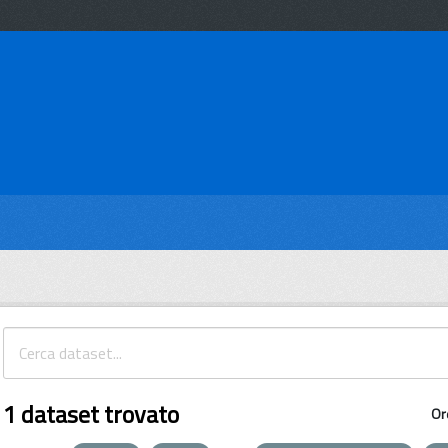
1 dataset trovato
Or