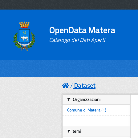
OpenData Matera
Catalogo dei Dati Aperti
Dataset
Organizzazioni
Comune di Matera (1)
temi