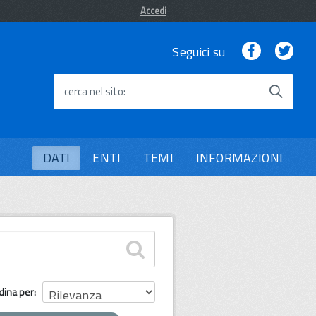
Accedi
Facebook
Twi
Seguici su
cerca nel sito
DATI
ENTI
TEMI
INFORMAZIONI
dina per