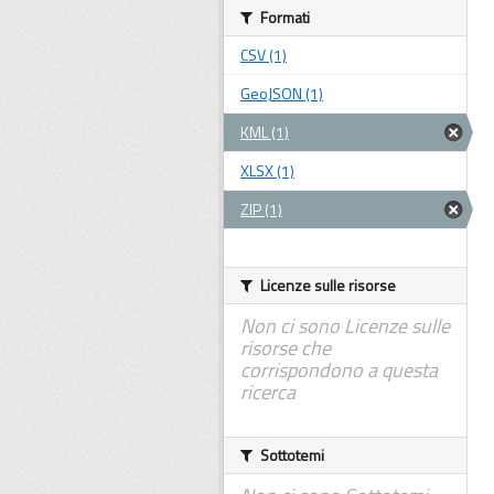
Formati
CSV (1)
GeoJSON (1)
KML (1)
XLSX (1)
ZIP (1)
Licenze sulle risorse
Non ci sono Licenze sulle
risorse che
corrispondono a questa
ricerca
Sottotemi