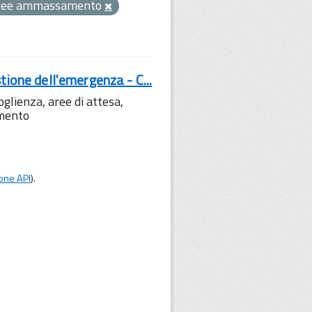
ree ammassamento
tione dell'emergenza - C...
lienza, aree di attesa,
amento
one API
).