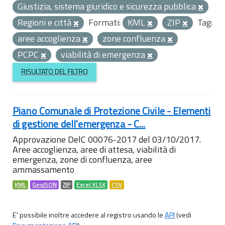
Giustizia, sistema giuridico e sicurezza pubblica
Regioni e città
Formati:
KML
ZIP
Tag:
aree accoglienza
zone confluenza
PCPC
viabilità di emergenza
RISULTATO DEL FILTRO
Piano Comunale di Protezione Civile - Elementi
di gestione dell'emergenza - C...
Approvazione DelC 00076-2017 del 03/10/2017.
Aree accoglienza, aree di attesa, viabilità di
emergenza, zone di confluenza, aree
ammassamento
KML
GeoJSON
ZIP
Excel XLSX
CSV
E' possibile inoltre accedere al registro usando le
API
(vedi