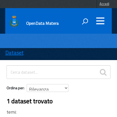
Accedi
OpenData Matera
DATI
ENTI
Dataset
TEMI
INFORMAZIONI
Ordina per
1 dataset trovato
temi: