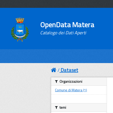
OpenData Matera
Catalogo dei Dati Aperti
Dataset
Organizzazioni
Comune di Matera (1)
temi