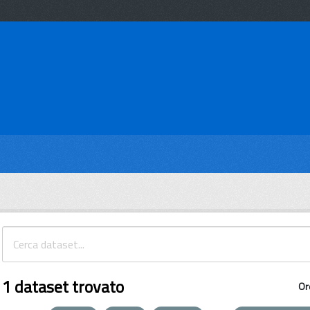
1 dataset trovato
Or