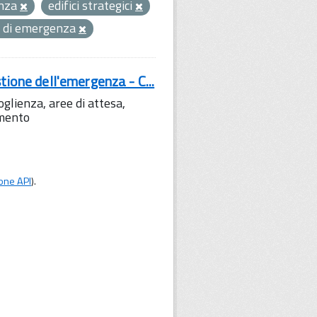
enza
edifici strategici
tà di emergenza
tione dell'emergenza - C...
lienza, aree di attesa,
amento
one API
).