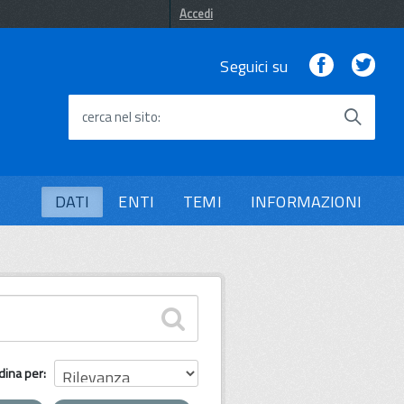
Accedi
Facebook
Twi
Seguici su
cerca nel sito
DATI
ENTI
TEMI
INFORMAZIONI
dina per