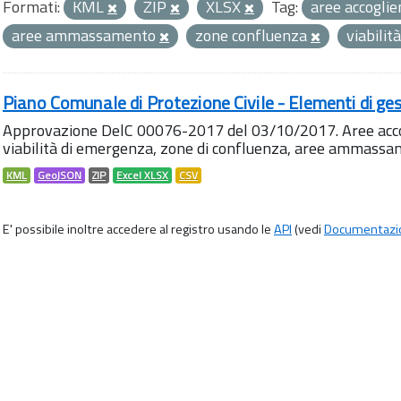
Formati:
KML
ZIP
XLSX
Tag:
aree accogli
aree ammassamento
zone confluenza
viabili
Piano Comunale di Protezione Civile - Elementi di ges
Approvazione DelC 00076-2017 del 03/10/2017. Aree accog
viabilità di emergenza, zone di confluenza, aree ammass
KML
GeoJSON
ZIP
Excel XLSX
CSV
E' possibile inoltre accedere al registro usando le
API
(vedi
Documentazi