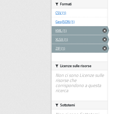
Formati
CSV (1)
GeoJSON (1)
KML (1)
XLSX (1)
ZIP (1)
Licenze sulle risorse
Non ci sono Licenze sulle
risorse che
corrispondono a questa
ricerca
Sottotemi