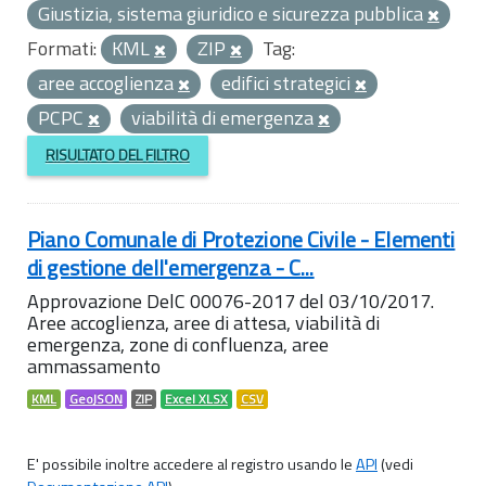
Giustizia, sistema giuridico e sicurezza pubblica
Formati:
KML
ZIP
Tag:
aree accoglienza
edifici strategici
PCPC
viabilità di emergenza
RISULTATO DEL FILTRO
Piano Comunale di Protezione Civile - Elementi
di gestione dell'emergenza - C...
Approvazione DelC 00076-2017 del 03/10/2017.
Aree accoglienza, aree di attesa, viabilità di
emergenza, zone di confluenza, aree
ammassamento
KML
GeoJSON
ZIP
Excel XLSX
CSV
E' possibile inoltre accedere al registro usando le
API
(vedi