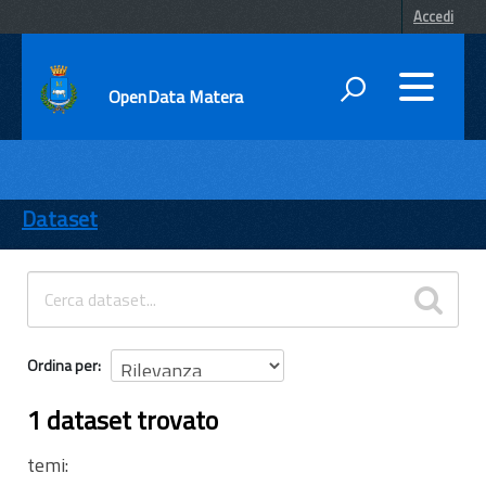
Accedi
OpenData Matera
DATI
ENTI
Dataset
TEMI
INFORMAZIONI
Ordina per
1 dataset trovato
temi: