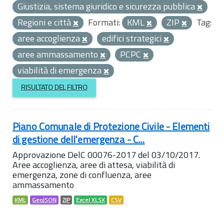
Giustizia, sistema giuridico e sicurezza pubblica
Regioni e città
Formati:
KML
ZIP
Tag:
aree accoglienza
edifici strategici
aree ammassamento
PCPC
viabilità di emergenza
RISULTATO DEL FILTRO
Piano Comunale di Protezione Civile - Elementi
di gestione dell'emergenza - C...
Approvazione DelC 00076-2017 del 03/10/2017.
Aree accoglienza, aree di attesa, viabilità di
emergenza, zone di confluenza, aree
ammassamento
KML
GeoJSON
ZIP
Excel XLSX
CSV