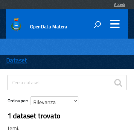
Accedi
OpenData Matera
DATI
ENTI
Dataset
TEMI
INFORMAZIONI
Ordina per
1 dataset trovato
temi: