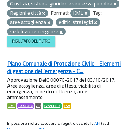
Giustizia, sistema giuridico e sicurezza pubblica
Regioni e città
Formati:
KML
Tag:
aree accoglienza
edifici strategici
viabilità di emergenza
RISULTATO DEL FILTRO
Piano Comunale di Protezione Civile - Elementi
di gestione dell'emergenza - C...
Approvazione DelC 00076-2017 del 03/10/2017.
Aree accoglienza, aree di attesa, viabilità di
emergenza, zone di confluenza, aree
ammassamento
KML
GeoJSON
ZIP
Excel XLSX
CSV
E' possibile inoltre accedere al registro usando le
API
(vedi