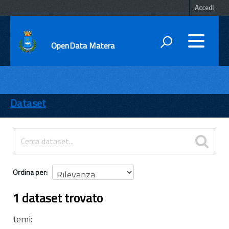
Accedi
OpenData Matera
DATI
ENTI
Dataset
TEMI
INFORMAZIONI
Ordina per
1 dataset trovato
temi: