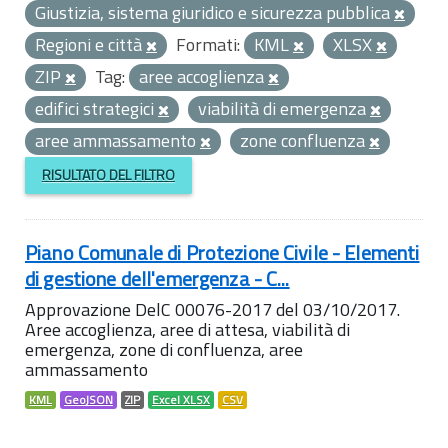
Giustizia, sistema giuridico e sicurezza pubblica
Regioni e città
Formati:
KML
XLSX
ZIP
Tag:
aree accoglienza
edifici strategici
viabilità di emergenza
aree ammassamento
zone confluenza
RISULTATO DEL FILTRO
Piano Comunale di Protezione Civile - Elementi
di gestione dell'emergenza - C...
Approvazione DelC 00076-2017 del 03/10/2017.
Aree accoglienza, aree di attesa, viabilità di
emergenza, zone di confluenza, aree
ammassamento
KML
GeoJSON
ZIP
Excel XLSX
CSV