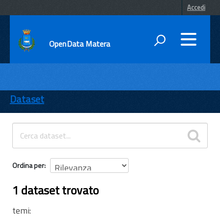
Accedi
OpenData Matera
DATI
ENTI
Dataset
TEMI
INFORMAZIONI
Ordina per
1 dataset trovato
temi: