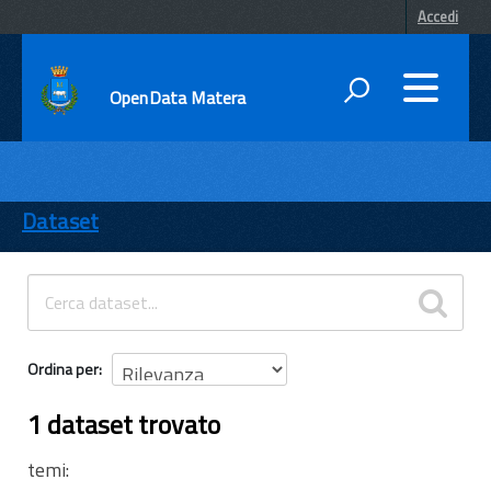
Accedi
OpenData Matera
DATI
ENTI
Dataset
TEMI
INFORMAZIONI
Ordina per
1 dataset trovato
temi: