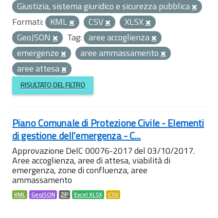
Giustizia, sistema giuridico e sicurezza pubblica
Formati:
KML
CSV
XLSX
GeoJSON
Tag:
aree accoglienza
emergenze
aree ammassamento
aree attesa
RISULTATO DEL FILTRO
Piano Comunale di Protezione Civile - Elementi
di gestione dell'emergenza - C...
Approvazione DelC 00076-2017 del 03/10/2017.
Aree accoglienza, aree di attesa, viabilità di
emergenza, zone di confluenza, aree
ammassamento
KML
GeoJSON
ZIP
Excel XLSX
CSV