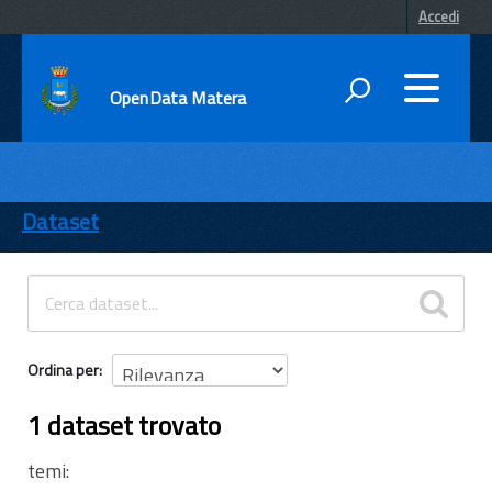
Accedi
OpenData Matera
DATI
ENTI
Dataset
TEMI
INFORMAZIONI
Ordina per
1 dataset trovato
temi: