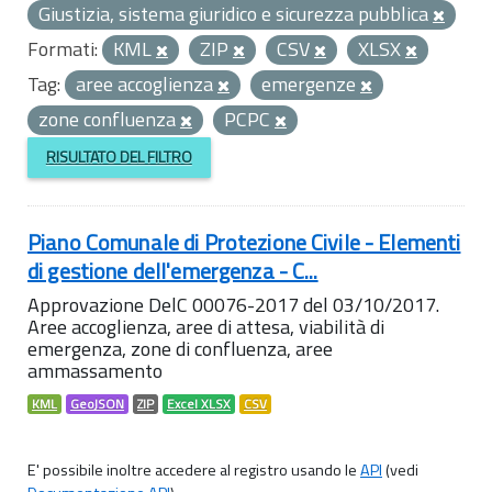
Giustizia, sistema giuridico e sicurezza pubblica
Formati:
KML
ZIP
CSV
XLSX
Tag:
aree accoglienza
emergenze
zone confluenza
PCPC
RISULTATO DEL FILTRO
Piano Comunale di Protezione Civile - Elementi
di gestione dell'emergenza - C...
Approvazione DelC 00076-2017 del 03/10/2017.
Aree accoglienza, aree di attesa, viabilità di
emergenza, zone di confluenza, aree
ammassamento
KML
GeoJSON
ZIP
Excel XLSX
CSV
E' possibile inoltre accedere al registro usando le
API
(vedi