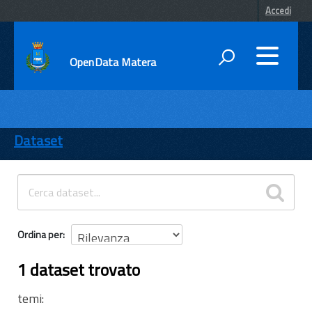
Accedi
OpenData Matera
DATI
ENTI
Dataset
TEMI
INFORMAZIONI
Ordina per
1 dataset trovato
temi: