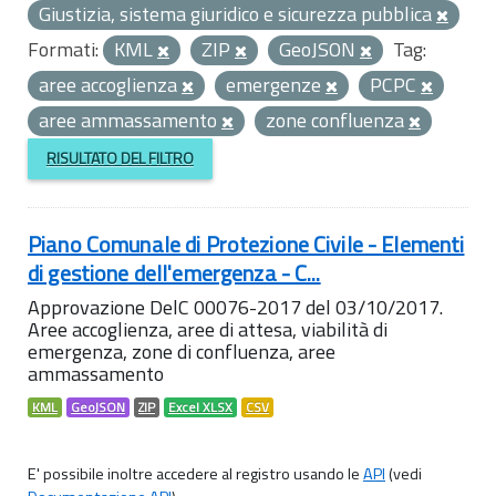
Giustizia, sistema giuridico e sicurezza pubblica
Formati:
KML
ZIP
GeoJSON
Tag:
aree accoglienza
emergenze
PCPC
aree ammassamento
zone confluenza
RISULTATO DEL FILTRO
Piano Comunale di Protezione Civile - Elementi
di gestione dell'emergenza - C...
Approvazione DelC 00076-2017 del 03/10/2017.
Aree accoglienza, aree di attesa, viabilità di
emergenza, zone di confluenza, aree
ammassamento
KML
GeoJSON
ZIP
Excel XLSX
CSV
E' possibile inoltre accedere al registro usando le
API
(vedi