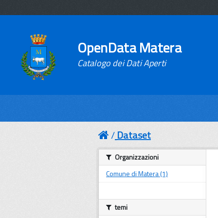
OpenData Matera
Catalogo dei Dati Aperti
Dataset
Organizzazioni
Comune di Matera (1)
temi