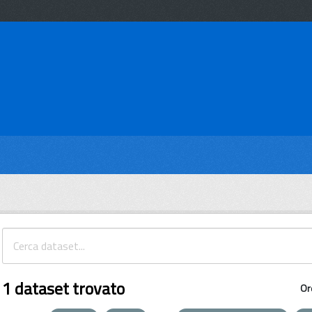
1 dataset trovato
Or