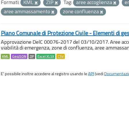
Formati:
KML
ZIP
Tag:
aree accoglienza
e
aree ammassamento
zone confluenza
Piano Comunale di Protezione Civile - Elementi di ges
Approvazione DelC 00076-2017 del 03/10/2017. Aree accog
viabilità di emergenza, zone di confluenza, aree ammass
KML
GeoJSON
ZIP
Excel XLSX
CSV
E' possibile inoltre accedere al registro usando le
API
(vedi
Documentazi