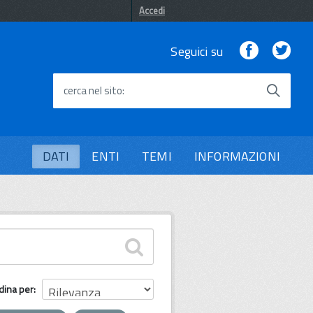
Accedi
Facebook
Twi
Seguici su
cerca nel sito
DATI
ENTI
TEMI
INFORMAZIONI
dina per