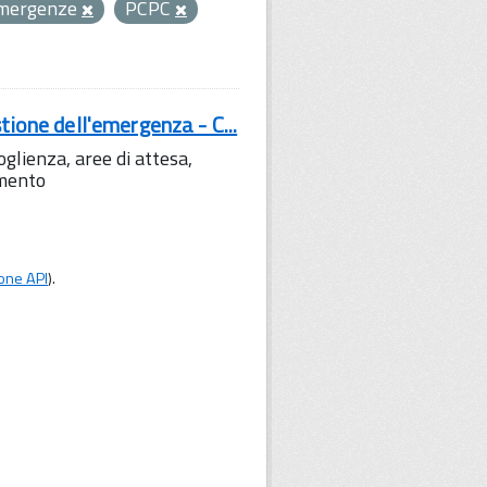
mergenze
PCPC
tione dell'emergenza - C...
lienza, aree di attesa,
amento
one API
).