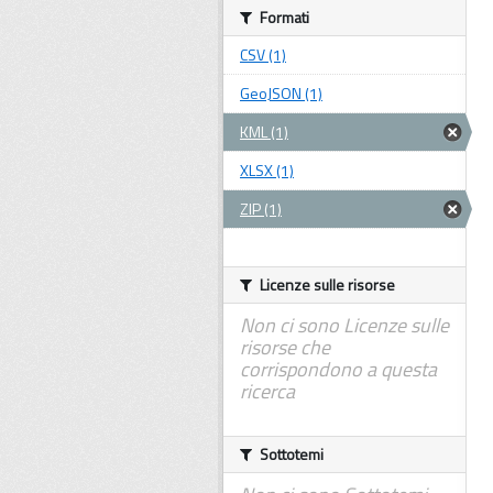
Formati
CSV (1)
GeoJSON (1)
KML (1)
XLSX (1)
ZIP (1)
Licenze sulle risorse
Non ci sono Licenze sulle
risorse che
corrispondono a questa
ricerca
Sottotemi