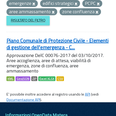
emergenze
edifici strategici
PCPC
aree ammassamento
zone confluenza
RISULTATO DEL FILTRO
Piano Comunale di Protezione Civile - Elementi
di gestione dell'emergenza - C...
Approvazione DelC 00076-2017 del 03/10/2017.
Aree accoglienza, aree di attesa, viabilità di
emergenza, zone di confluenza, aree
ammassamento
KML
GeoJSON
ZIP
Excel XLSX
CSV
E' possibile inoltre accedere al registro usando le
API
(vedi
Documentazione API
).
Informazioni OpenData Matera