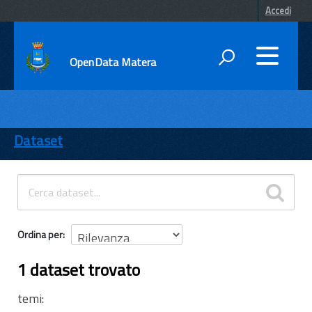
Accedi
OpenData Matera
DATI
ENTI
Dataset
TEMI
INFORMAZIONI
Ordina per
1 dataset trovato
temi: