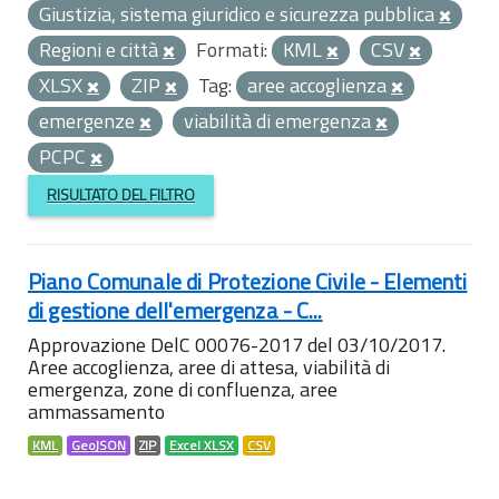
Giustizia, sistema giuridico e sicurezza pubblica
Regioni e città
Formati:
KML
CSV
XLSX
ZIP
Tag:
aree accoglienza
emergenze
viabilità di emergenza
PCPC
RISULTATO DEL FILTRO
Piano Comunale di Protezione Civile - Elementi
di gestione dell'emergenza - C...
Approvazione DelC 00076-2017 del 03/10/2017.
Aree accoglienza, aree di attesa, viabilità di
emergenza, zone di confluenza, aree
ammassamento
KML
GeoJSON
ZIP
Excel XLSX
CSV