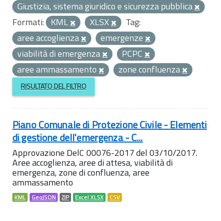
Giustizia, sistema giuridico e sicurezza pubblica
Formati:
KML
XLSX
Tag:
aree accoglienza
emergenze
viabilità di emergenza
PCPC
aree ammassamento
zone confluenza
RISULTATO DEL FILTRO
Piano Comunale di Protezione Civile - Elementi
di gestione dell'emergenza - C...
Approvazione DelC 00076-2017 del 03/10/2017.
Aree accoglienza, aree di attesa, viabilità di
emergenza, zone di confluenza, aree
ammassamento
KML
GeoJSON
ZIP
Excel XLSX
CSV