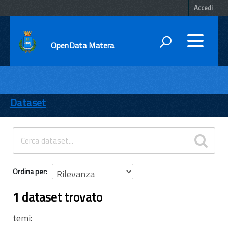
Accedi
OpenData Matera
DATI
ENTI
Dataset
TEMI
INFORMAZIONI
Ordina per
1 dataset trovato
temi: