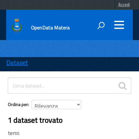
Accedi
OpenData Matera
DATI
ENTI
Dataset
TEMI
INFORMAZIONI
Ordina per
1 dataset trovato
temi: