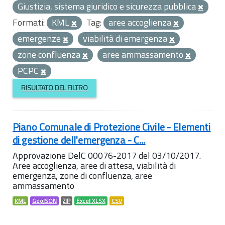
Giustizia, sistema giuridico e sicurezza pubblica
Formati:
KML
Tag:
aree accoglienza
emergenze
viabilità di emergenza
zone confluenza
aree ammassamento
PCPC
RISULTATO DEL FILTRO
Piano Comunale di Protezione Civile - Elementi
di gestione dell'emergenza - C...
Approvazione DelC 00076-2017 del 03/10/2017.
Aree accoglienza, aree di attesa, viabilità di
emergenza, zone di confluenza, aree
ammassamento
KML
GeoJSON
ZIP
Excel XLSX
CSV