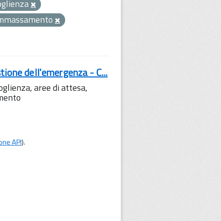
oglienza
ammassamento
tione dell'emergenza - C...
lienza, aree di attesa,
amento
one API
).