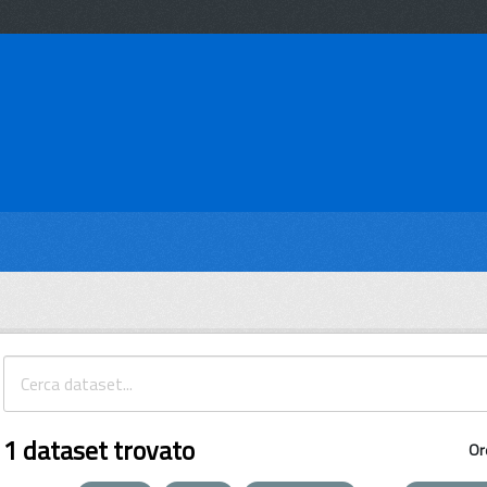
1 dataset trovato
Or