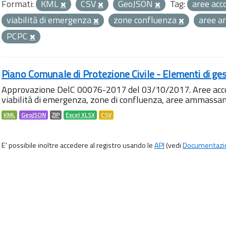
Formati:
KML
CSV
GeoJSON
Tag:
aree acc
viabilità di emergenza
zone confluenza
aree 
PCPC
Piano Comunale di Protezione Civile - Elementi di ges
Approvazione DelC 00076-2017 del 03/10/2017. Aree accog
viabilità di emergenza, zone di confluenza, aree ammass
KML
GeoJSON
ZIP
Excel XLSX
CSV
E' possibile inoltre accedere al registro usando le
API
(vedi
Documentazi