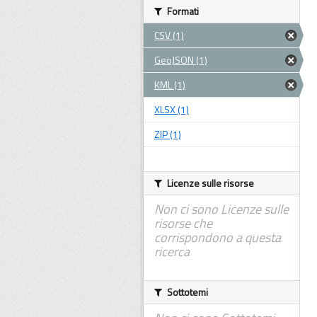
Formati
CSV (1)
GeoJSON (1)
KML (1)
XLSX (1)
ZIP (1)
Licenze sulle risorse
Non ci sono Licenze sulle
risorse che
corrispondono a questa
ricerca
Sottotemi