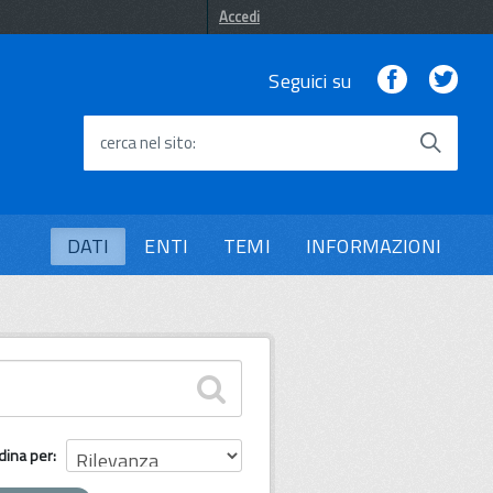
Accedi
Facebook
Twi
Seguici su
cerca nel sito
DATI
ENTI
TEMI
INFORMAZIONI
dina per