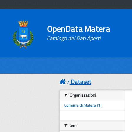
OpenData Matera
Catalogo dei Dati Aperti
Dataset
Organizzazioni
Comune di Matera (1)
temi