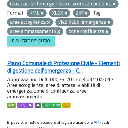
Giustizia, sistema giuridico e sicurezza pubblica
Formati:
KML
XLSX
ZIP
Tag:
aree accoglienza
viabilità di emergenza
aree ammassamento
zone confluenza
RISULTATO DEL FILTRO
Piano Comunale di Protezione Civile - Elementi
di gestione dell'emergenza - C...
Approvazione DelC 00076-2017 del 03/10/2017.
Aree accoglienza, aree di attesa, viabilità di
emergenza, zone di confluenza, aree
ammassamento
KML
GeoJSON
ZIP
Excel XLSX
CSV
E' possibile inoltre accedere al registro usando le
API
(vedi