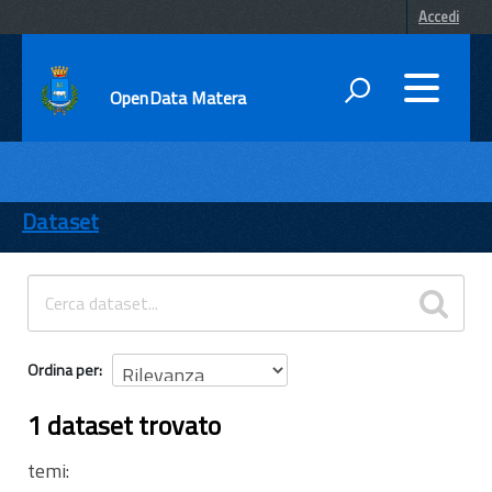
Accedi
OpenData Matera
DATI
ENTI
Dataset
TEMI
INFORMAZIONI
Ordina per
1 dataset trovato
temi: