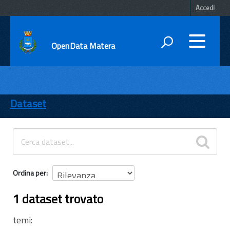
Accedi
OpenData Matera
DATI
ENTI
Dataset
TEMI
INFORMAZIONI
Ordina per
1 dataset trovato
temi: