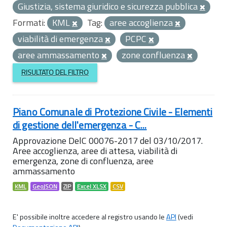
Giustizia, sistema giuridico e sicurezza pubblica
Formati:
KML
Tag:
aree accoglienza
viabilità di emergenza
PCPC
aree ammassamento
zone confluenza
RISULTATO DEL FILTRO
Piano Comunale di Protezione Civile - Elementi
di gestione dell'emergenza - C...
Approvazione DelC 00076-2017 del 03/10/2017.
Aree accoglienza, aree di attesa, viabilità di
emergenza, zone di confluenza, aree
ammassamento
KML
GeoJSON
ZIP
Excel XLSX
CSV
E' possibile inoltre accedere al registro usando le
API
(vedi