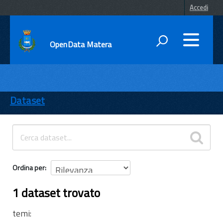
Accedi
OpenData Matera
DATI
ENTI
Dataset
TEMI
INFORMAZIONI
Ordina per
1 dataset trovato
temi: