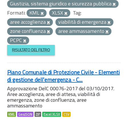
Giustizia, sistema giuridico e sicurezza pubblica
Formati:
KML
XLSX
Tag:
aree accoglienza
viabilità di emergenza
zone confluenza
aree ammassamento
PCPC
RISULTATO DEL FILTRO
Piano Comunale di Protezione Civile - Elementi
di gestione dell'emergenza - C...
Approvazione DelC 00076-2017 del 03/10/2017.
Aree accoglienza, aree di attesa, viabilità di
emergenza, zone di confluenza, aree
ammassamento
KML
GeoJSON
ZIP
Excel XLSX
CSV