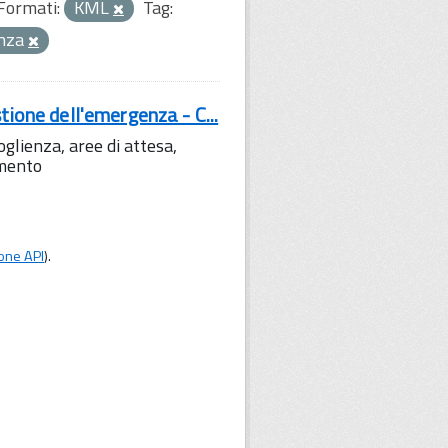
Formati:
KML
Tag:
enza
tione dell'emergenza - C...
lienza, aree di attesa,
amento
one API
).