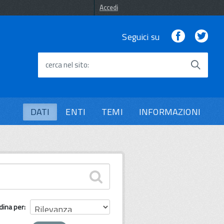
Accedi
Facebook
Twi
Seguici su
cerca nel sito
DATI
ENTI
TEMI
INFORMAZIONI
dina per