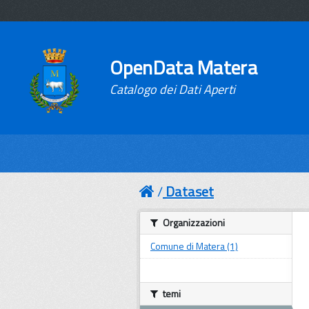
OpenData Matera
Catalogo dei Dati Aperti
Dataset
Organizzazioni
Comune di Matera (1)
temi