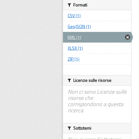
Formati
CSV (1)
GeoJSON (1)
KML (1)
XLSX (1)
ZIP (1)
Licenze sulle risorse
Non ci sono Licenze sulle
risorse che
corrispondono a questa
ricerca
Sottotemi