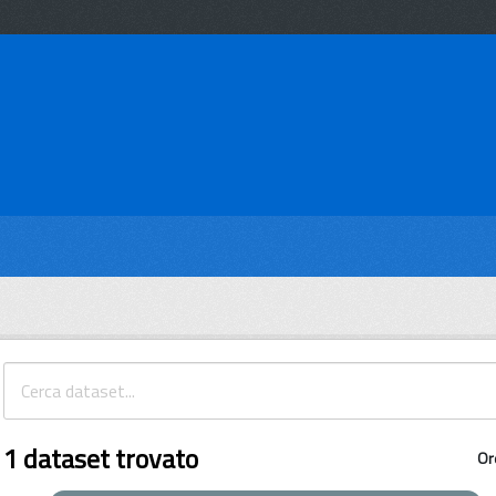
1 dataset trovato
Or