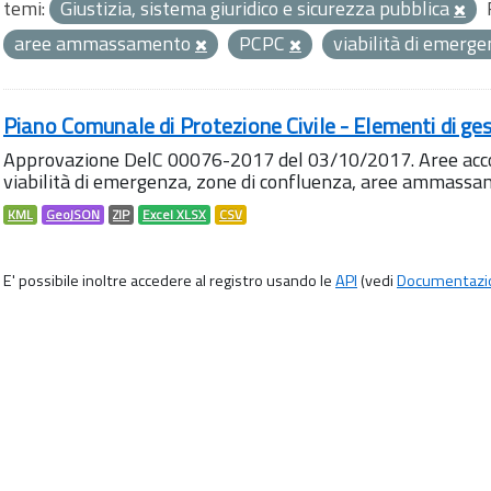
temi:
Giustizia, sistema giuridico e sicurezza pubblica
aree ammassamento
PCPC
viabilità di emerg
Piano Comunale di Protezione Civile - Elementi di ges
Approvazione DelC 00076-2017 del 03/10/2017. Aree accog
viabilità di emergenza, zone di confluenza, aree ammass
KML
GeoJSON
ZIP
Excel XLSX
CSV
E' possibile inoltre accedere al registro usando le
API
(vedi
Documentazi