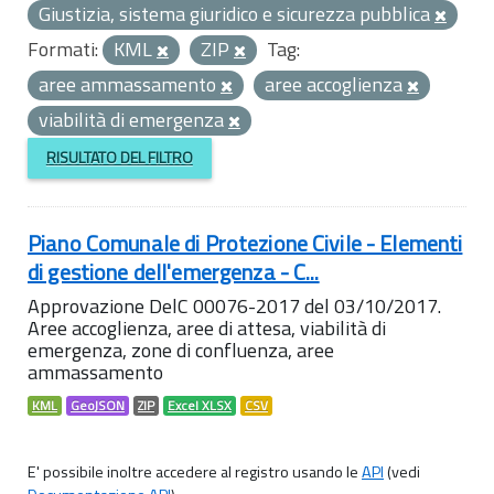
Giustizia, sistema giuridico e sicurezza pubblica
Formati:
KML
ZIP
Tag:
aree ammassamento
aree accoglienza
viabilità di emergenza
RISULTATO DEL FILTRO
Piano Comunale di Protezione Civile - Elementi
di gestione dell'emergenza - C...
Approvazione DelC 00076-2017 del 03/10/2017.
Aree accoglienza, aree di attesa, viabilità di
emergenza, zone di confluenza, aree
ammassamento
KML
GeoJSON
ZIP
Excel XLSX
CSV
E' possibile inoltre accedere al registro usando le
API
(vedi