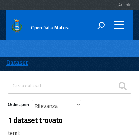
Accedi
OpenData Matera
DATI
ENTI
Dataset
TEMI
INFORMAZIONI
Ordina per
1 dataset trovato
temi: