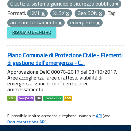
Giustizia, sistema giuridico e sicurezza pubblica
Formati:
KML
XLSX
GeoJSON
Tag:
aree ammassamento
emergenze
RISULTATO DEL FILTRO
Piano Comunale di Protezione Civile - Elementi
di gestione dell'emergenza - C...
Approvazione DelC 00076-2017 del 03/10/2017.
Aree accoglienza, aree di attesa, viabilità di
emergenza, zone di confluenza, aree
ammassamento
KML
GeoJSON
ZIP
Excel XLSX
CSV
E' possibile inoltre accedere al registro usando le
API
(vedi
Documentazione API
).