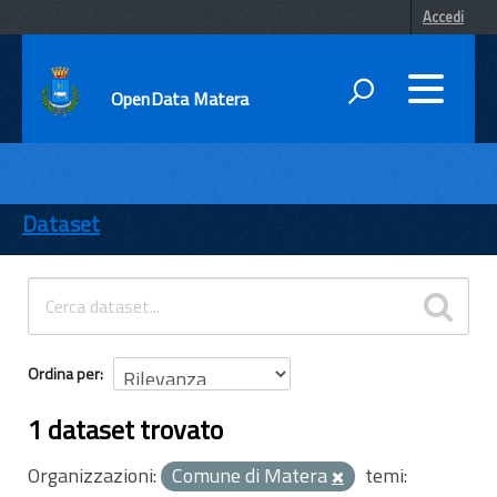
Accedi
OpenData Matera
DATI
ENTI
Dataset
TEMI
INFORMAZIONI
Ordina per
1 dataset trovato
Organizzazioni:
Comune di Matera
temi: