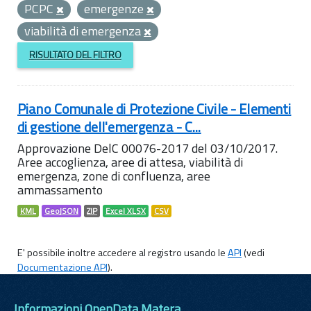
PCPC
emergenze
viabilità di emergenza
RISULTATO DEL FILTRO
Piano Comunale di Protezione Civile - Elementi
di gestione dell'emergenza - C...
Approvazione DelC 00076-2017 del 03/10/2017.
Aree accoglienza, aree di attesa, viabilità di
emergenza, zone di confluenza, aree
ammassamento
KML
GeoJSON
ZIP
Excel XLSX
CSV
E' possibile inoltre accedere al registro usando le
API
(vedi
Documentazione API
).
Informazioni OpenData Matera