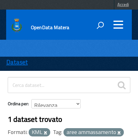
Accedi
OpenData Matera
DATI
ENTI
Dataset
TEMI
INFORMAZIONI
Ordina per
1 dataset trovato
Formati:
KML
Tag:
aree ammassamento