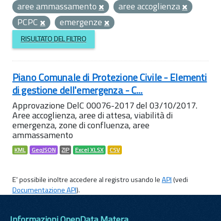
aree ammassamento
aree accoglienza
PCPC
emergenze
RISULTATO DEL FILTRO
Piano Comunale di Protezione Civile - Elementi
di gestione dell'emergenza - C...
Approvazione DelC 00076-2017 del 03/10/2017.
Aree accoglienza, aree di attesa, viabilità di
emergenza, zone di confluenza, aree
ammassamento
KML
GeoJSON
ZIP
Excel XLSX
CSV
E' possibile inoltre accedere al registro usando le
API
(vedi
Documentazione API
).
Informazioni OpenData Matera