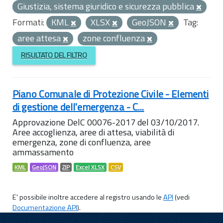
Giustizia, sistema giuridico e sicurezza pubblica
Formati:
KML
XLSX
GeoJSON
Tag:
aree attesa
zone confluenza
RISULTATO DEL FILTRO
Piano Comunale di Protezione Civile - Elementi
di gestione dell'emergenza - C...
Approvazione DelC 00076-2017 del 03/10/2017.
Aree accoglienza, aree di attesa, viabilità di
emergenza, zone di confluenza, aree
ammassamento
KML
GeoJSON
ZIP
Excel XLSX
CSV
E' possibile inoltre accedere al registro usando le
API
(vedi
Documentazione API
).