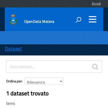
Accedi
OpenData Matera
DATI
ENTI
Dataset
TEMI
INFORMAZIONI
Ordina per
1 dataset trovato
temi: