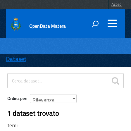
Accedi
OpenData Matera
DATI
ENTI
Dataset
TEMI
INFORMAZIONI
Ordina per
1 dataset trovato
temi: