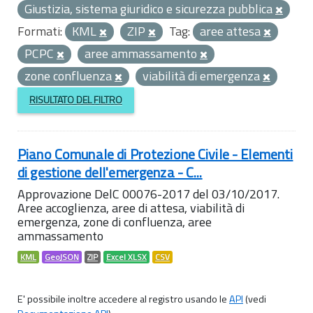
Giustizia, sistema giuridico e sicurezza pubblica
Formati:
KML
ZIP
Tag:
aree attesa
PCPC
aree ammassamento
zone confluenza
viabilità di emergenza
RISULTATO DEL FILTRO
Piano Comunale di Protezione Civile - Elementi
di gestione dell'emergenza - C...
Approvazione DelC 00076-2017 del 03/10/2017.
Aree accoglienza, aree di attesa, viabilità di
emergenza, zone di confluenza, aree
ammassamento
KML
GeoJSON
ZIP
Excel XLSX
CSV
E' possibile inoltre accedere al registro usando le
API
(vedi