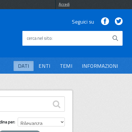
Accedi
Facebook
Twi
Seguici su
cerca nel sito
DATI
ENTI
TEMI
INFORMAZIONI
dina per