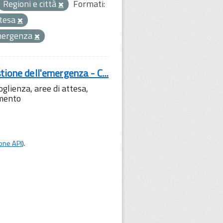
Regioni e città
Formati:
ttesa
emergenza
tione dell'emergenza - C...
lienza, aree di attesa,
amento
one API
).