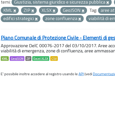
temi:
Giustizia, sistema giuridico e sicurezza pubblica
KML
ZIP
XLSX
GeoJSON
Tag:
aree a
edifici strategici
zone confluenza
viabilità di 
Piano Comunale di Protezione Civile - Elementi di ges
Approvazione DelC 00076-2017 del 03/10/2017. Aree accog
viabilità di emergenza, zone di confluenza, aree ammass
KML
GeoJSON
ZIP
Excel XLSX
CSV
E' possibile inoltre accedere al registro usando le
API
(vedi
Documentazi