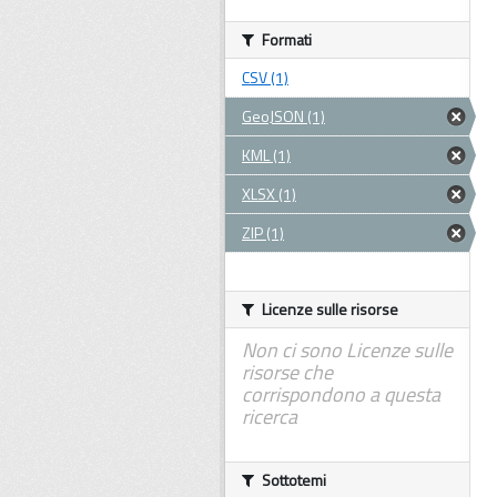
Formati
CSV (1)
GeoJSON (1)
KML (1)
XLSX (1)
ZIP (1)
Licenze sulle risorse
Non ci sono Licenze sulle
risorse che
corrispondono a questa
ricerca
Sottotemi