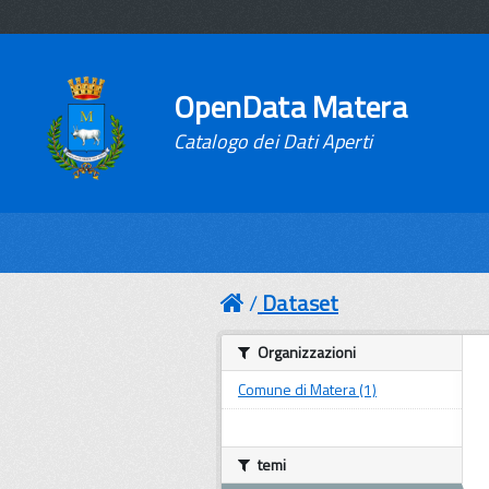
OpenData Matera
Catalogo dei Dati Aperti
Dataset
Organizzazioni
Comune di Matera (1)
temi