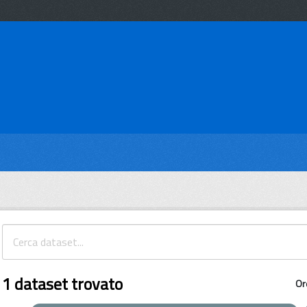
1 dataset trovato
Or