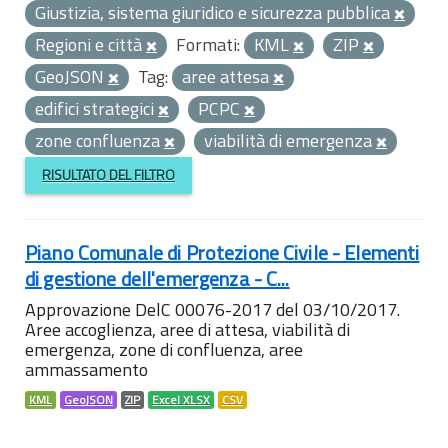
Giustizia, sistema giuridico e sicurezza pubblica
Regioni e città
Formati:
KML
ZIP
GeoJSON
Tag:
aree attesa
edifici strategici
PCPC
zone confluenza
viabilità di emergenza
RISULTATO DEL FILTRO
Piano Comunale di Protezione Civile - Elementi
di gestione dell'emergenza - C...
Approvazione DelC 00076-2017 del 03/10/2017.
Aree accoglienza, aree di attesa, viabilità di
emergenza, zone di confluenza, aree
ammassamento
KML
GeoJSON
ZIP
Excel XLSX
CSV