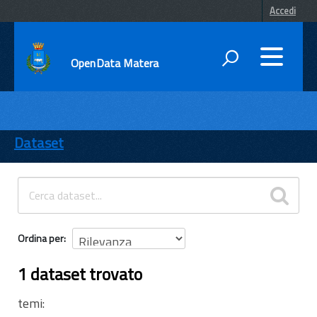
Accedi
OpenData Matera
DATI
ENTI
Dataset
TEMI
INFORMAZIONI
Ordina per
1 dataset trovato
temi: