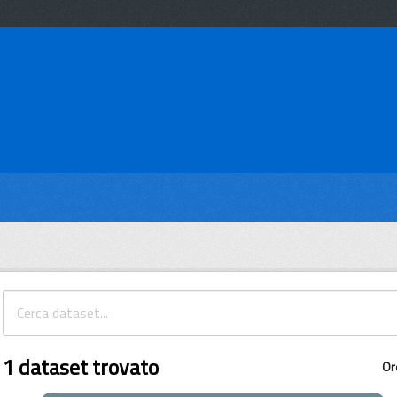
1 dataset trovato
Or