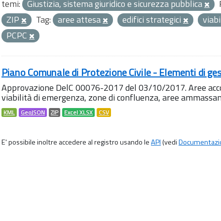
temi:
Giustizia, sistema giuridico e sicurezza pubblica
ZIP
Tag:
aree attesa
edifici strategici
viab
PCPC
Piano Comunale di Protezione Civile - Elementi di ges
Approvazione DelC 00076-2017 del 03/10/2017. Aree accog
viabilità di emergenza, zone di confluenza, aree ammass
KML
GeoJSON
ZIP
Excel XLSX
CSV
E' possibile inoltre accedere al registro usando le
API
(vedi
Documentazi