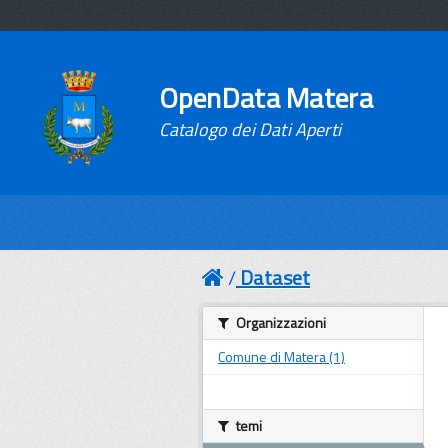
OpenData Matera
Catalogo dei Dati Aperti
Dataset
Organizzazioni
Comune di Matera (1)
temi