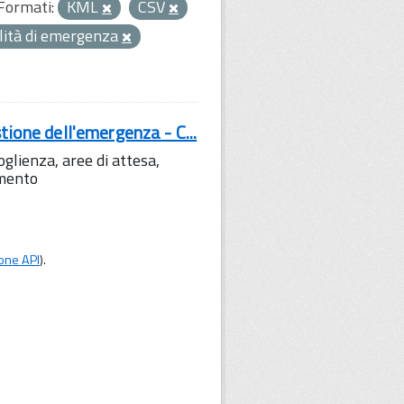
Formati:
KML
CSV
ilità di emergenza
tione dell'emergenza - C...
lienza, aree di attesa,
amento
one API
).