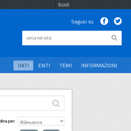
Accedi
Facebook
Twi
Seguici su
cerca nel sito
DATI
ENTI
TEMI
INFORMAZIONI
dina per