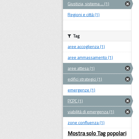
Giustizia, sistema ... (1)
Regioni e città (1)
Tag
aree accoglienza (1)
aree ammassamento (1)
aree attesa (1)
edifici strategici (1)
emergenze (1)
PCPC (1)
viabilità di emergenza (1)
zone confluenza (1)
Mostra solo Tag popolari