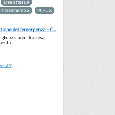
aree attesa
mmassamento
PCPC
tione dell'emergenza - C...
lienza, aree di attesa,
amento
one API
).