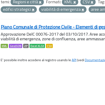
temi:
Regioni e città
Formati:
KML
CSV
Tag:
edifici strategici
viabilità di emergenza
aree a
Piano Comunale di Protezione Civile - Elementi di ges
Approvazione DelC 00076-2017 del 03/10/2017. Aree accog
viabilità di emergenza, zone di confluenza, aree ammass
KML
GeoJSON
ZIP
Excel XLSX
CSV
E' possibile inoltre accedere al registro usando le
API
(vedi
Documentazi