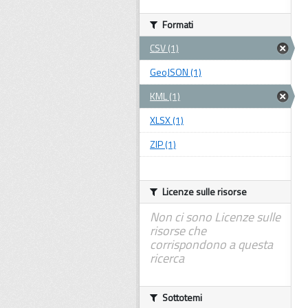
Formati
CSV (1)
GeoJSON (1)
KML (1)
XLSX (1)
ZIP (1)
Licenze sulle risorse
Non ci sono Licenze sulle
risorse che
corrispondono a questa
ricerca
Sottotemi