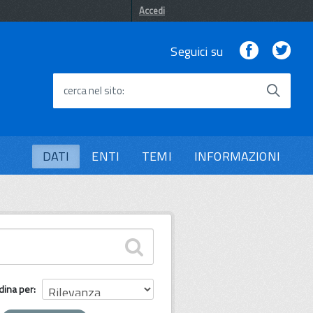
Accedi
Facebook
Twi
Seguici su
cerca nel sito
DATI
ENTI
TEMI
INFORMAZIONI
dina per