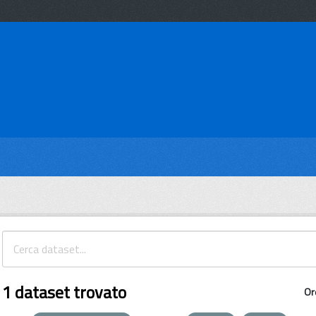
1 dataset trovato
Or