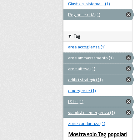
Giustizia, sistema ... (1)
Regioni e città (1)
Tag
aree accoglienza (1)
aree ammassamento (1)
aree attesa (1)
edifici strategici (1)
emergenze (1)
PCPC (1)
viabilità di emergenza (1)
zone confluenza (1)
Mostra solo Tag popolari