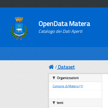
OpenData Matera
Catalogo dei Dati Aperti
Dataset
Organizzazioni
Comune di Matera (1)
temi