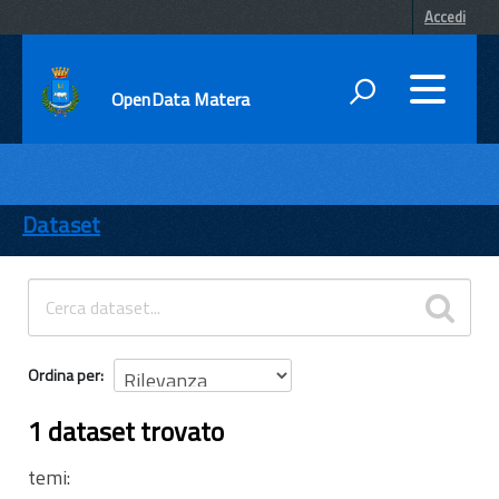
Accedi
OpenData Matera
DATI
ENTI
Dataset
TEMI
INFORMAZIONI
Ordina per
1 dataset trovato
temi: