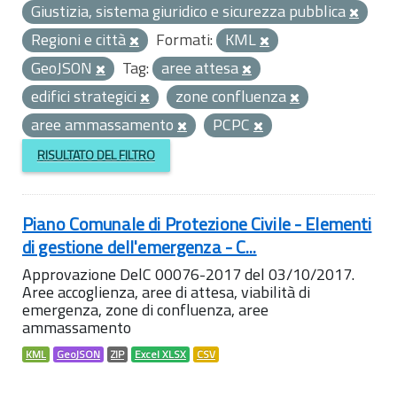
Giustizia, sistema giuridico e sicurezza pubblica
Regioni e città
Formati:
KML
GeoJSON
Tag:
aree attesa
edifici strategici
zone confluenza
aree ammassamento
PCPC
RISULTATO DEL FILTRO
Piano Comunale di Protezione Civile - Elementi
di gestione dell'emergenza - C...
Approvazione DelC 00076-2017 del 03/10/2017.
Aree accoglienza, aree di attesa, viabilità di
emergenza, zone di confluenza, aree
ammassamento
KML
GeoJSON
ZIP
Excel XLSX
CSV