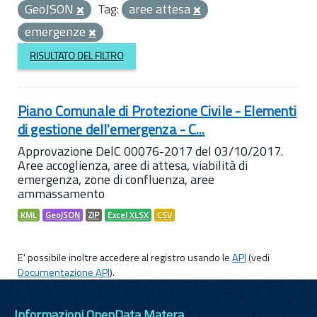
GeoJSON
Tag:
aree attesa
emergenze
RISULTATO DEL FILTRO
Piano Comunale di Protezione Civile - Elementi
di gestione dell'emergenza - C...
Approvazione DelC 00076-2017 del 03/10/2017.
Aree accoglienza, aree di attesa, viabilità di
emergenza, zone di confluenza, aree
ammassamento
KML
GeoJSON
ZIP
Excel XLSX
CSV
E' possibile inoltre accedere al registro usando le
API
(vedi
Documentazione API
).
Informazioni OpenData Matera