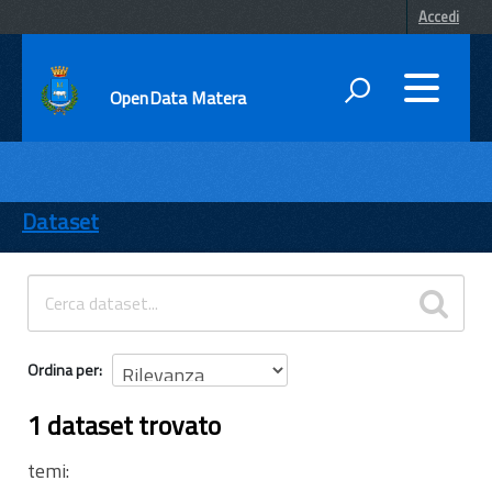
Accedi
OpenData Matera
DATI
ENTI
Dataset
TEMI
INFORMAZIONI
Ordina per
1 dataset trovato
temi: