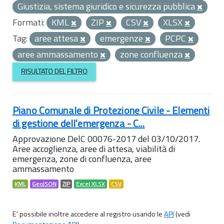
Giustizia, sistema giuridico e sicurezza pubblica
Formati:
KML
ZIP
CSV
XLSX
Tag:
aree attesa
emergenze
PCPC
aree ammassamento
zone confluenza
RISULTATO DEL FILTRO
Piano Comunale di Protezione Civile - Elementi
di gestione dell'emergenza - C...
Approvazione DelC 00076-2017 del 03/10/2017.
Aree accoglienza, aree di attesa, viabilità di
emergenza, zone di confluenza, aree
ammassamento
KML
GeoJSON
ZIP
Excel XLSX
CSV
E' possibile inoltre accedere al registro usando le
API
(vedi