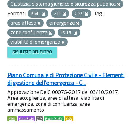
Giustizia, sistema giuridico e sicurezza pubblica
Formati:
KML
ZIP
CSV
Tag:
aree attesa
emergenze
zone confluenza
PCPC
viabilità di emergenza
RISULTATO DEL FILTRO
Piano Comunale di Protezione Civile - Elementi
di gestione dell'emergenza - C...
Approvazione DelC 00076-2017 del 03/10/2017.
Aree accoglienza, aree di attesa, viabilità di
emergenza, zone di confluenza, aree
ammassamento
KML
GeoJSON
ZIP
Excel XLSX
CSV