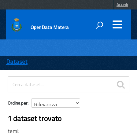
Accedi
OpenData Matera
DATI
ENTI
Dataset
TEMI
INFORMAZIONI
Ordina per
1 dataset trovato
temi: