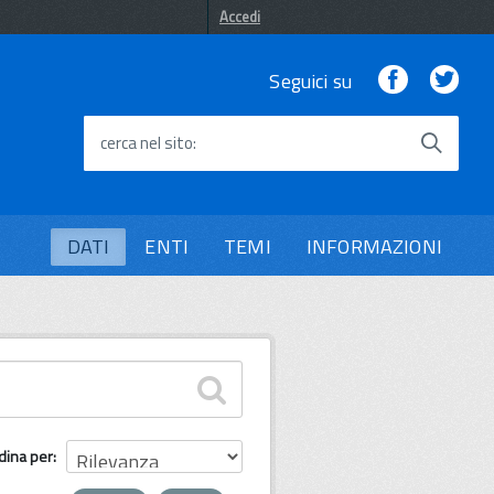
Accedi
Facebook
Twi
Seguici su
cerca nel sito
DATI
ENTI
TEMI
INFORMAZIONI
dina per