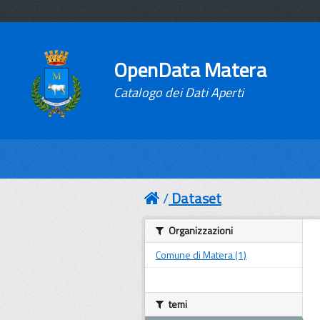
OpenData Matera
Catalogo dei Dati Aperti
Dataset
Organizzazioni
Comune di Matera (1)
temi