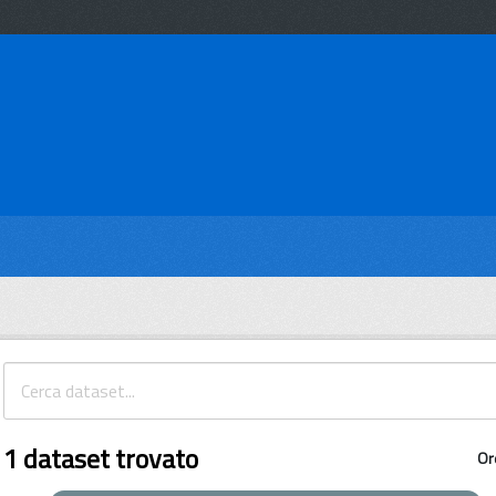
1 dataset trovato
Or