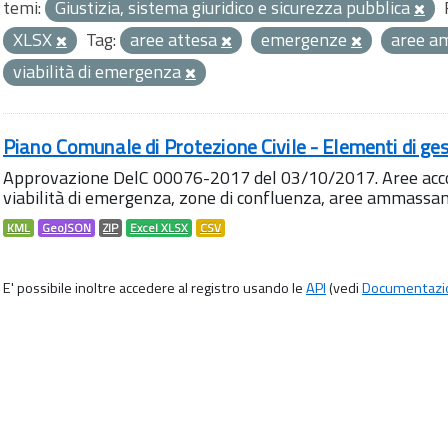
temi:
Giustizia, sistema giuridico e sicurezza pubblica
XLSX
Tag:
aree attesa
emergenze
aree 
viabilità di emergenza
Piano Comunale di Protezione Civile - Elementi di ges
Approvazione DelC 00076-2017 del 03/10/2017. Aree accog
viabilità di emergenza, zone di confluenza, aree ammass
KML
GeoJSON
ZIP
Excel XLSX
CSV
E' possibile inoltre accedere al registro usando le
API
(vedi
Documentazi