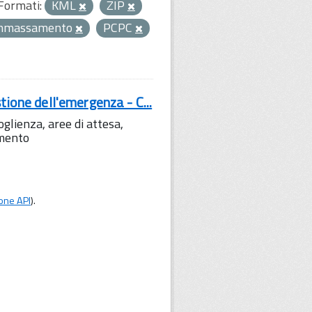
Formati:
KML
ZIP
ammassamento
PCPC
tione dell'emergenza - C...
lienza, aree di attesa,
amento
one API
).