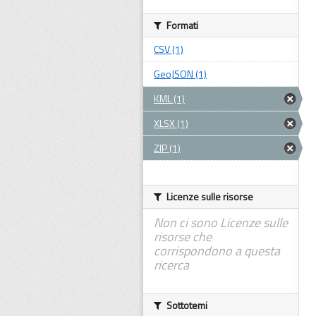
Formati
CSV (1)
GeoJSON (1)
KML (1)
XLSX (1)
ZIP (1)
Licenze sulle risorse
Non ci sono Licenze sulle
risorse che
corrispondono a questa
ricerca
Sottotemi