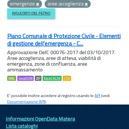
emergenze
aree accoglienza
RISULTATO DEL FILTRO
Piano Comunale di Protezione Civile - Elementi
di gestione dell'emergenza - C...
Approvazione DelC 00076-2017 del 03/10/2017.
Aree accoglienza, aree di attesa, viabilità di
emergenza, zone di confluenza, aree
ammassamento
KML
GeoJSON
ZIP
Excel XLSX
CSV
E' possibile inoltre accedere al registro usando le
API
(vedi
Documentazione API
).
Informazioni OpenData Matera
Lista cataloghi