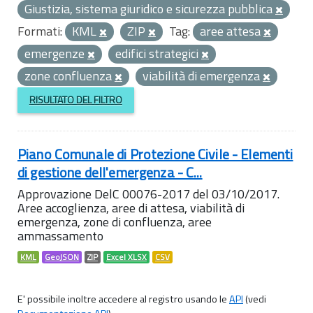
Giustizia, sistema giuridico e sicurezza pubblica
Formati:
KML
ZIP
Tag:
aree attesa
emergenze
edifici strategici
zone confluenza
viabilità di emergenza
RISULTATO DEL FILTRO
Piano Comunale di Protezione Civile - Elementi
di gestione dell'emergenza - C...
Approvazione DelC 00076-2017 del 03/10/2017.
Aree accoglienza, aree di attesa, viabilità di
emergenza, zone di confluenza, aree
ammassamento
KML
GeoJSON
ZIP
Excel XLSX
CSV
E' possibile inoltre accedere al registro usando le
API
(vedi