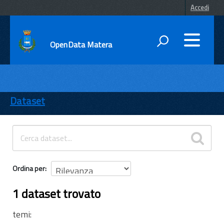
Accedi
OpenData Matera
DATI
ENTI
Dataset
TEMI
INFORMAZIONI
Ordina per
1 dataset trovato
temi: