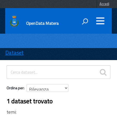
Accedi
OpenData Matera
DATI
ENTI
Dataset
TEMI
INFORMAZIONI
Ordina per
1 dataset trovato
temi: