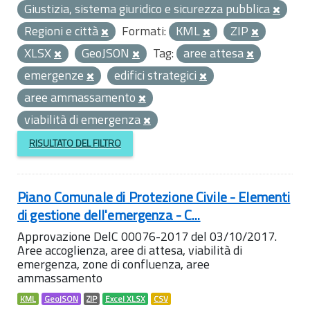
Giustizia, sistema giuridico e sicurezza pubblica
Regioni e città
Formati:
KML
ZIP
XLSX
GeoJSON
Tag:
aree attesa
emergenze
edifici strategici
aree ammassamento
viabilità di emergenza
RISULTATO DEL FILTRO
Piano Comunale di Protezione Civile - Elementi
di gestione dell'emergenza - C...
Approvazione DelC 00076-2017 del 03/10/2017.
Aree accoglienza, aree di attesa, viabilità di
emergenza, zone di confluenza, aree
ammassamento
KML
GeoJSON
ZIP
Excel XLSX
CSV