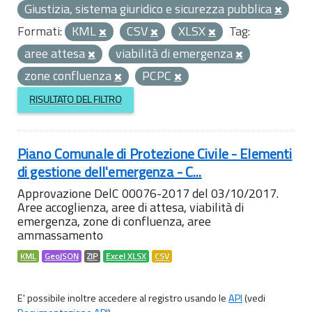
Giustizia, sistema giuridico e sicurezza pubblica
Formati:
KML
CSV
XLSX
Tag:
aree attesa
viabilità di emergenza
zone confluenza
PCPC
RISULTATO DEL FILTRO
Piano Comunale di Protezione Civile - Elementi
di gestione dell'emergenza - C...
Approvazione DelC 00076-2017 del 03/10/2017.
Aree accoglienza, aree di attesa, viabilità di
emergenza, zone di confluenza, aree
ammassamento
KML
GeoJSON
ZIP
Excel XLSX
CSV
E' possibile inoltre accedere al registro usando le
API
(vedi