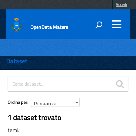
Accedi
OpenData Matera
DATI
ENTI
Dataset
TEMI
INFORMAZIONI
Ordina per
1 dataset trovato
temi: