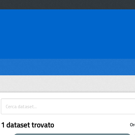
1 dataset trovato
Or