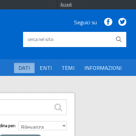
Accedi
Facebook
Twi
Seguici su
cerca nel sito
DATI
ENTI
TEMI
INFORMAZIONI
dina per