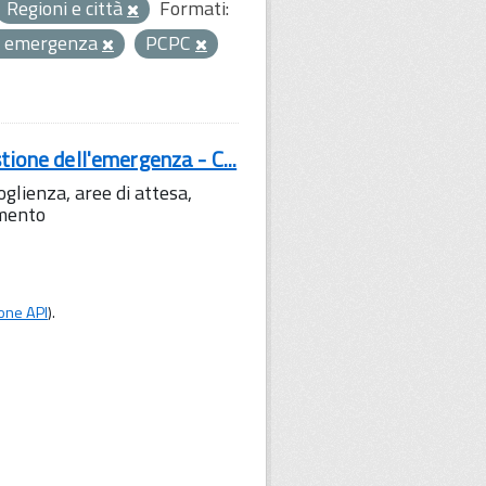
Regioni e città
Formati:
 di emergenza
PCPC
tione dell'emergenza - C...
lienza, aree di attesa,
amento
one API
).