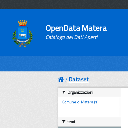
OpenData Matera
Catalogo dei Dati Aperti
Dataset
Organizzazioni
Comune di Matera (1)
temi