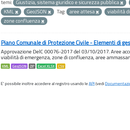
temi:
Giustizia, sistema giuridico e sicurezza pubblica
KML
GeoJSON
Tag:
aree attesa
viabilità
zone confluenza
Piano Comunale di Protezione Civile - Elementi di ges
Approvazione DelC 00076-2017 del 03/10/2017. Aree accog
viabilità di emergenza, zone di confluenza, aree ammass
KML
GeoJSON
ZIP
Excel XLSX
CSV
E' possibile inoltre accedere al registro usando le
API
(vedi
Documentazi