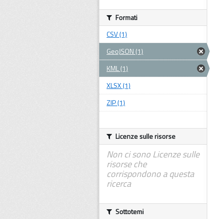
Formati
CSV (1)
GeoJSON (1)
KML (1)
XLSX (1)
ZIP (1)
Licenze sulle risorse
Non ci sono Licenze sulle
risorse che
corrispondono a questa
ricerca
Sottotemi