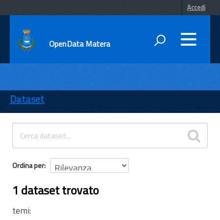
Accedi
OpenData Matera
DATI
ENTI
Dataset
TEMI
INFORMAZIONI
Ordina per
1 dataset trovato
temi: