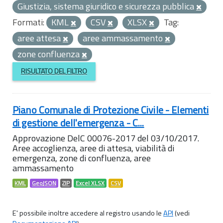
Giustizia, sistema giuridico e sicurezza pubblica
Formati:
KML
CSV
XLSX
Tag:
aree attesa
aree ammassamento
zone confluenza
RISULTATO DEL FILTRO
Piano Comunale di Protezione Civile - Elementi
di gestione dell'emergenza - C...
Approvazione DelC 00076-2017 del 03/10/2017.
Aree accoglienza, aree di attesa, viabilità di
emergenza, zone di confluenza, aree
ammassamento
KML
GeoJSON
ZIP
Excel XLSX
CSV
E' possibile inoltre accedere al registro usando le
API
(vedi