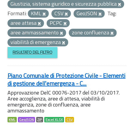
Giustizia, sistema giuridico e sicurezza pubblica
Formati:
KML
CSV
GeoJSON
Tag:
aree attesa
PCPC
aree ammassamento
zone confluenza
viabilità di emergenza
RISULTATO DEL FILTRO
Piano Comunale di Protezione Civile - Elementi
di gestione dell'emergenza - C...
Approvazione DelC 00076-2017 del 03/10/2017.
Aree accoglienza, aree di attesa, viabilità di
emergenza, zone di confluenza, aree
ammassamento
KML
GeoJSON
ZIP
Excel XLSX
CSV