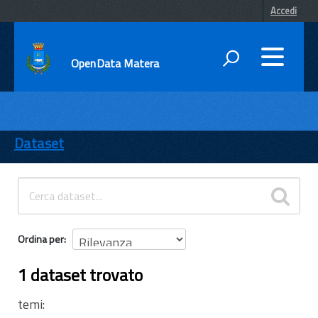
Accedi
OpenData Matera
DATI
ENTI
Dataset
TEMI
INFORMAZIONI
Ordina per
1 dataset trovato
temi: