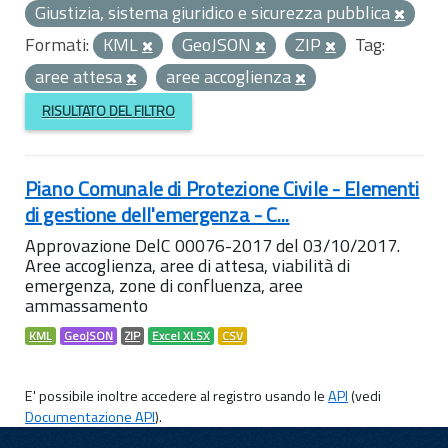
Giustizia, sistema giuridico e sicurezza pubblica
Formati:
KML
GeoJSON
ZIP
Tag:
aree attesa
aree accoglienza
RISULTATO DEL FILTRO
Piano Comunale di Protezione Civile - Elementi
di gestione dell'emergenza - C...
Approvazione DelC 00076-2017 del 03/10/2017.
Aree accoglienza, aree di attesa, viabilità di
emergenza, zone di confluenza, aree
ammassamento
KML
GeoJSON
ZIP
Excel XLSX
CSV
E' possibile inoltre accedere al registro usando le
API
(vedi
Documentazione API
).