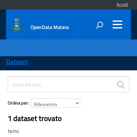
Accedi
OpenData Matera
DATI
ENTI
Dataset
TEMI
INFORMAZIONI
Ordina per
1 dataset trovato
temi: