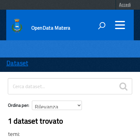
Accedi
OpenData Matera
DATI
ENTI
Dataset
TEMI
INFORMAZIONI
Ordina per
1 dataset trovato
temi: