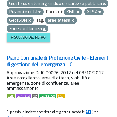
Giustizia, sistema giuridico e sicurezza pubblica
Regioni e città
Formati:
KML
XLSX
GeoJSON
Tag:
aree attesa
zone confluenza
RISULTATO DEL FILTRO
Piano Comunale di Protezione Civile - Elementi
di gestione dell'emergenza - C...
Approvazione DelC 00076-2017 del 03/10/2017.
Aree accoglienza, aree di attesa, viabilità di
emergenza, zone di confluenza, aree
ammassamento
KML
GeoJSON
ZIP
Excel XLSX
CSV
E' possibile inoltre accedere al registro usando le
API
(vedi