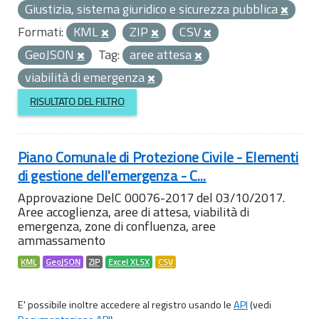
Giustizia, sistema giuridico e sicurezza pubblica
Formati:
KML
ZIP
CSV
GeoJSON
Tag:
aree attesa
viabilità di emergenza
RISULTATO DEL FILTRO
Piano Comunale di Protezione Civile - Elementi
di gestione dell'emergenza - C...
Approvazione DelC 00076-2017 del 03/10/2017.
Aree accoglienza, aree di attesa, viabilità di
emergenza, zone di confluenza, aree
ammassamento
KML
GeoJSON
ZIP
Excel XLSX
CSV
E' possibile inoltre accedere al registro usando le
API
(vedi