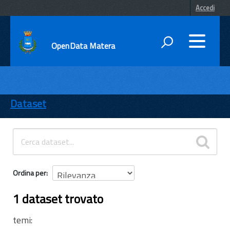
Accedi
OpenData Matera
DATI
ENTI
Dataset
TEMI
INFORMAZIONI
Ordina per
1 dataset trovato
temi: